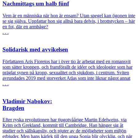
Nachmittags um halb fünf
Vem är en människa när hon är ensam? Utan spegel kan ögonen inte
se sig själva. Uppfattar hon sig alltså bara delvis, i brottstycken – här
en fot, där en armbåge?
. . .
Solidarisk med avvikelsen
Författaren Aris Fioretos har i över tio år arbetat med en romansvit
som sätter kroppen, och framförallt de idéer och ideologier som har
präglat synen på kropp, sexualitet och sjukdom, i centrum. Sviten
avrundades 2019 med storverket Atlas som inte liknar något annat
. . .
Vladimir Nabokov:
Bragden
Efter ryska revolutionen har tjugotvåårige Martin Edelweiss, via
Krim och Grekland, kommit till Cambridge. Han hänger sig åt
studier och sällskapsliv, och njuter av de möjligheter som miljön
erbjuder. Men hans kärlek till den unga Sonia blir olycklig, och när