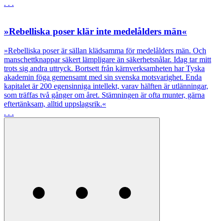
. . .
»Rebelliska poser klär inte medelålders män«
»Rebelliska poser är sällan klädsamma för medelålders män. Och
manschettknappar säkert lämpligare än säkerhetsnålar. Idag tar mitt
trots sig andra uttryck. Bortsett från kärnverksamheten har Tyska
akademin föga gemensamt med sin svenska motsvarighet. Enda
kapitalet är 200 egensinniga intellekt, varav hälften är utlänningar,
som träffas två gånger om året. Stämningen är ofta munter, gärna
eftertänksam, alltid uppslagsrik.«
. . .