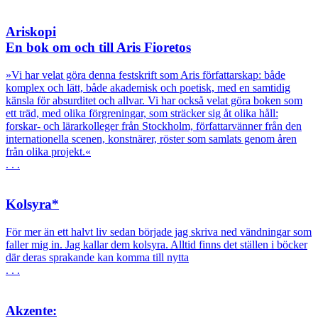
Ariskopi
En bok om och till Aris Fioretos
»Vi har velat göra denna festskrift som Aris författarskap: både
komplex och lätt, både akademisk och poetisk, med en samtidig
känsla för absurditet och allvar. Vi har också velat göra boken som
ett träd, med olika förgreningar, som sträcker sig åt olika håll:
forskar- och lärarkolleger från Stockholm, författarvänner från den
internationella scenen, konstnärer, röster som samlats genom åren
från olika projekt.«
. . .
Kolsyra*
För mer än ett halvt liv sedan började jag skriva ned vändningar som
faller mig in. Jag kallar dem kolsyra. Alltid finns det ställen i böcker
där deras sprakande kan komma till nytta
. . .
Akzente: