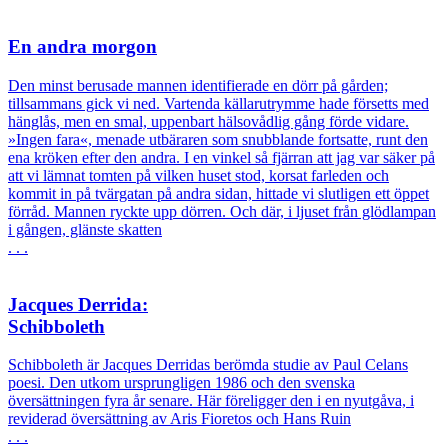
En andra morgon
Den minst berusade mannen identifierade en dörr på gården;
tillsammans gick vi ned. Vartenda källarutrymme hade försetts med
hänglås, men en smal, uppenbart hälsovådlig gång förde vidare.
»Ingen fara«, menade utbäraren som snubblande fortsatte, runt den
ena kröken efter den andra. I en vinkel så fjärran att jag var säker på
att vi lämnat tomten på vilken huset stod, korsat farleden och
kommit in på tvärgatan på andra sidan, hittade vi slutligen ett öppet
förråd. Mannen ryckte upp dörren. Och där, i ljuset från glödlampan
i gången, glänste skatten
. . .
Jacques Derrida:
Schibboleth
Schibboleth är Jacques Derridas berömda studie av Paul Celans
poesi. Den utkom ursprungligen 1986 och den svenska
översättningen fyra år senare. Här föreligger den i en nyutgåva, i
reviderad översättning av Aris Fioretos och Hans Ruin
. . .