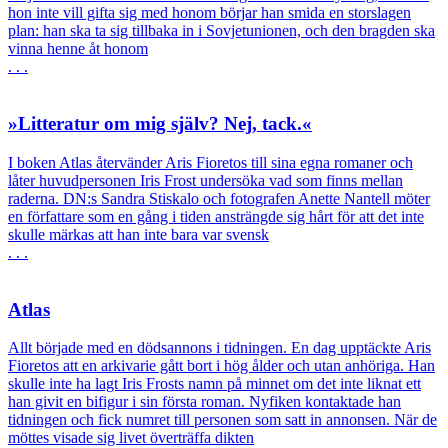
hon inte vill gifta sig med honom börjar han smida en storslagen
plan: han ska ta sig tillbaka in i Sovjetunionen, och den bragden ska
vinna henne åt honom
. . .
»Litteratur om mig själv? Nej, tack.«
I boken Atlas återvänder Aris Fioretos till sina egna romaner och
låter huvudpersonen Iris Frost undersöka vad som finns mellan
raderna. DN:s Sandra Stiskalo och fotografen Anette Nantell möter
en författare som en gång i tiden ansträngde sig hårt för att det inte
skulle märkas att han inte bara var svensk
. . .
Atlas
Allt började med en dödsannons i tidningen. En dag upptäckte Aris
Fioretos att en arkivarie gått bort i hög ålder och utan anhöriga. Han
skulle inte ha lagt Iris Frosts namn på minnet om det inte liknat ett
han givit en bifigur i sin första roman. Nyfiken kontaktade han
tidningen och fick numret till personen som satt in annonsen. När de
möttes visade sig livet överträffa dikten