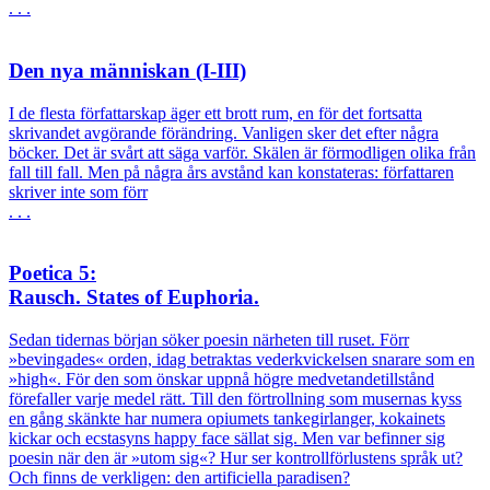
. . .
Den nya människan (I-III)
I de flesta författarskap äger ett brott rum, en för det fortsatta
skrivandet avgörande förändring. Vanligen sker det efter några
böcker. Det är svårt att säga varför. Skälen är förmodligen olika från
fall till fall. Men på några års avstånd kan konstateras: författaren
skriver inte som förr
. . .
Poetica 5:
Rausch. States of Euphoria.
Sedan tidernas början söker poesin närheten till ruset. Förr
»bevingades« orden, idag betraktas vederkvickelsen snarare som en
»high«. För den som önskar uppnå högre medvetandetillstånd
förefaller varje medel rätt. Till den förtrollning som musernas kyss
en gång skänkte har numera opiumets tankegirlanger, kokainets
kickar och ecstasyns happy face sällat sig. Men var befinner sig
poesin när den är »utom sig«? Hur ser kontrollförlustens språk ut?
Och finns de verkligen: den artificiella paradisen?