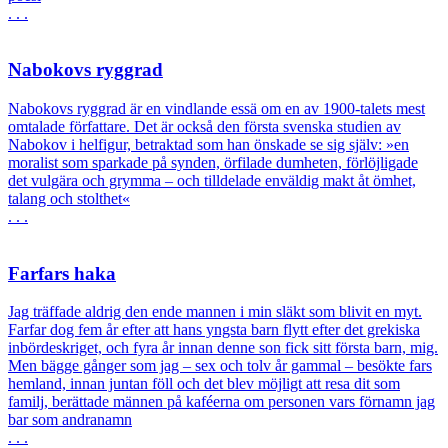
. . .
Nabokovs ryggrad
Nabokovs ryggrad är en vindlande essä om en av 1900-talets mest
omtalade författare. Det är också den första svenska studien av
Nabokov i helfigur, betraktad som han önskade se sig själv: »en
moralist som sparkade på synden, örfilade dumheten, förlöjligade
det vulgära och grymma – och tilldelade enväldig makt åt ömhet,
talang och stolthet«
. . .
Farfars haka
Jag träffade aldrig den ende mannen i min släkt som blivit en myt.
Farfar dog fem år efter att hans yngsta barn flytt efter det grekiska
inbördeskriget, och fyra år innan denne son fick sitt första barn, mig.
Men bägge gånger som jag – sex och tolv år gammal – besökte fars
hemland, innan juntan föll och det blev möjligt att resa dit som
familj, berättade männen på kaféerna om personen vars förnamn jag
bar som andranamn
. . .