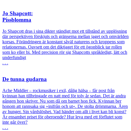
Jo Shapcott:
Pissblomma
Jo Shapcott dras i sina dikter ständigt mot ett tillstånd av upplösning
där perspektiven förskjuts och gränserna mellan jaget och omvärlden
korsas. Förändringen är konstant såväl naturens och kroppens som
relationernas. Oavsett om det diktjaget för ett ögonblick tar rollen
som ko eller bi. Med precision rör sig Shapcotts språkledigt, lätt och
underfundigt
. . .
De tunna gudarna
Ache Middler – rockmusiker i exil, dålig hälsa – får post från
kvinnan han tillbringade en natt med för tolv år sedan. Det är andra
gången hon skriver. Nu som då om barnet hon fick. Kvinnan ber
honom att rannsaka sig »inifrån och ut«. De stolta drömmarna. Åren
av hunger. Sin vårdslöshet. Vad händer om allt i livet kan bli konst?
Är ensamhet priset för oberoende? Hur leva med ett förflutet som
inte går över?
. . .