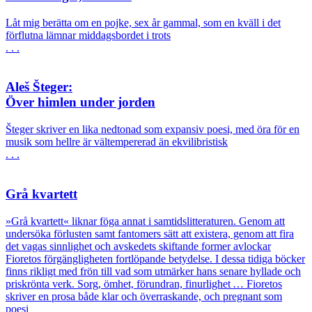
Låt mig berätta om en pojke, sex år gammal, som en kväll i det
förflutna lämnar middagsbordet i trots
. . .
Aleš Šteger:
Över himlen under jorden
Šteger skriver en lika nedtonad som expansiv poesi, med öra för en
musik som hellre är vältempererad än ekvilibristisk
. . .
Grå kvartett
»Grå kvartett« liknar föga annat i samtidslitteraturen. Genom att
undersöka förlusten samt fantomers sätt att existera, genom att fira
det vagas sinnlighet och avskedets skiftande former avlockar
Fioretos förgängligheten fortlöpande betydelse. I dessa tidiga böcker
finns rikligt med frön till vad som utmärker hans senare hyllade och
priskrönta verk. Sorg, ömhet, förundran, finurlighet … Fioretos
skriver en prosa både klar och överraskande, och pregnant som
poesi