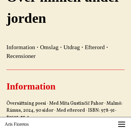
jorden
Information
·
Omslag
·
Utdrag
·
Efterord
·
Recensioner
Information
Översättning poesi · Med Mita Gustinčič Pahor · Malmö:
Rámus, 2024, 90 sidor · Med efterord · ISBN: 978-91-
89105-75-1
Aris Fioretos