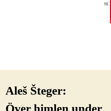
SE
DE
EN
Aleš Šteger:
Över himlen under