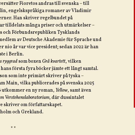
ersätter Fioretos andras till svenska – till
rlin, engelskspråkiga romaner av Vladimir
erner. Han skriver regelbundet på
ar tilldelats många priser och utmärkelser –
is och Förbundsrepubliken Tysklands
 medlem av Deutsche Akademie für Sprache und
 nio år var vice president; sedan 2022 är han
e i Berlin.
s ryggrad
som boxen
Grå kvartett
, vilken
ans första fyra böcker jämte ett långt samtal.
son som inte primärt skriver på tyska –
am Main, vilka publicerades på svenska 2025
26 utkommer en ny roman,
Yellow
, samt även
dem Verstehenslaboratorium,
där dussintalet
re skriver om författarskapet.
ckholm och Grekland.
* *