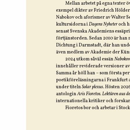
Mellan arbetet på egna texter öv
exempel dikter av Friedrich Hölde
Nabokov och aforismer av Walter S
kultursidorna i
Dagens Nyheter
och h
senast Svenska Akademiens essäpr
förtjänstorden. Sedan 2010 är han
Dichtung i Darmstadt, där han under
även medlem av Akademie der Künst
2024 utkom såväl essän
Nabokov
innehåller reviderade versioner av h
Samma år höll han – som första per
poetikföreläsningarna i Frankfurt 
under titeln
Solar plexus
. Hösten 20
antologin
Aris Fioretos. Lektüren aus 
internationella kritiker och forska
Fioretos bor och arbetar i Sto