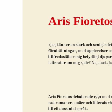
Aris Fioreto
»Jag känner en stark och senig befr
förutsättningar, med upplevelser som
tillfredsställer mig betydligt djup
Litteratur om mig själv? Nej, tack. Ja
Aris Fioretos debuterade 1991 med
rad romaner, essäer och litteraturhi
till ett dussintal språk.