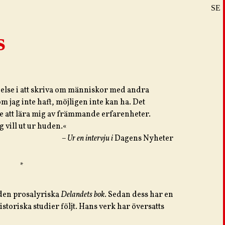
SE
DE
s
EN
ielse i att skriva om människor med andra
 jag inte haft, möjligen inte kan ha. Det
are att lära mig av främmande erfarenheter.
g vill ut ur huden.«
– Ur en intervju i
Dagens Nyheter
*
 den prosalyriska
Delandets bok
. Sedan dess har en
storiska studier följt. Hans verk har översatts