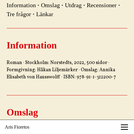
Information
·
Omslag
·
Utdrag
·
Recensioner
·
Tre frågor
·
Länkar
Information
Roman · Stockholm: Norstedts, 2022, 500 sidor ·
Formgivning: Håkan Liljemärker · Omslag: Annika
Elisabeth von Hausswolff · ISBN: 978-91-1-312200-7
Omslag
Aris Fioretos
Ache Middler – rockmusiker i exil, dålig hälsa – får post