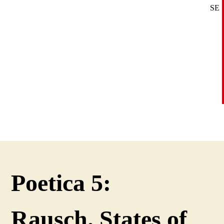
SE
DE
EN
Poetica 5:
Rausch. States of