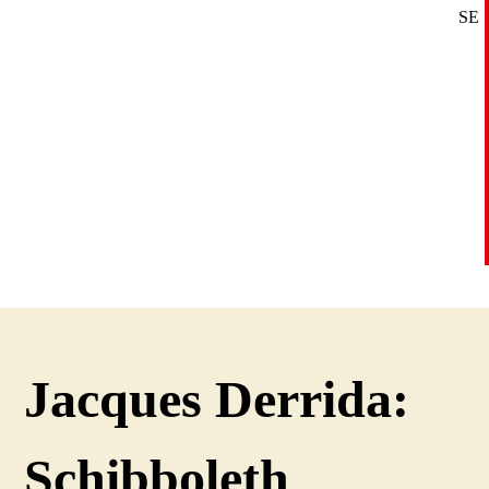
SE
DE
EN
Jacques Derrida:
Schibboleth