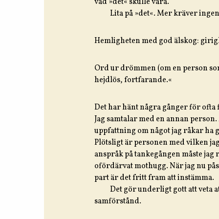
vad »det« skulle vara.
Lita på »det«. Mer kräver inge
Hemligheten med god älskog: girig
Ord ur drömmen (om en person som 
hejdlös, fortfarande.«
Det har hänt några gånger för ofta f
Jag samtalar med en annan person. 
uppfattning om något jag råkar ha gjo
Plötsligt är personen med vilken jag
anspråk på tankegången måste jag rä
ofördärvat mothugg. När jag nu pås
part är det fritt fram att instämma.
Det gör underligt gott att veta 
samförstånd.