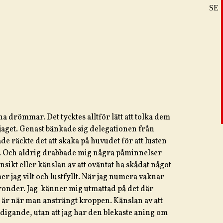
SE
DE
EN
drömmar. Det tycktes alltför lätt att tolka dem
aget. Genast bänkade sig delegationen från
e räckte det att skaka på huvudet för att lusten
a. Och aldrig drabbade mig några påminnelser
sikt eller känslan av att oväntat ha skådat något
 jag vilt och lustfyllt. När jag numera vaknar
ronder. Jag känner mig utmattad på det där
 är när man ansträngt kroppen. Känslan av att
igande, utan att jag har den blekaste aning om