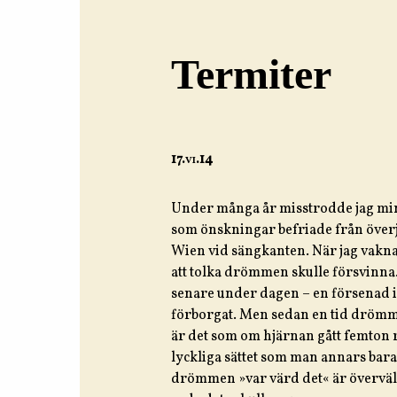
Termiter
17.
vi
.14
Under många år misstrodde jag mina 
som önskningar befriade från överj
Wien vid sängkanten. När jag vaknad
att tolka drömmen skulle försvinn
senare under dagen – en försenad in
förborgat. Men sedan en tid drömmer
är det som om hjärnan gått femton 
lyckliga sättet som man annars bara
drömmen »var värd det« är överväld