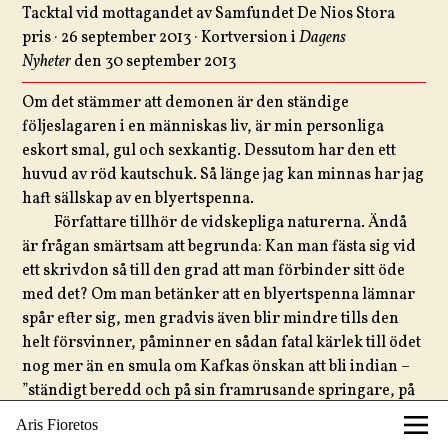
Tacktal vid mottagandet av Samfundet De Nios Stora
pris · 26 september 2013 · Kortversion i
Dagens
Nyheter
den 30 september 2013
Om det stämmer att demonen är den ständige
följeslagaren i en människas liv, är min personliga
eskort smal, gul och sexkantig. Dessutom har den ett
huvud av röd kautschuk. Så länge jag kan minnas har jag
haft sällskap av en blyertspenna.
Författare tillhör de vidskepliga naturerna. Ändå
är frågan smärtsam att begrunda: Kan man fästa sig vid
ett skrivdon så till den grad att man förbinder sitt öde
med det? Om man betänker att en blyertspenna lämnar
spår efter sig, men gradvis även blir mindre tills den
helt försvinner, påminner en sådan fatal kärlek till ödet
nog mer än en smula om Kafkas önskan att bli indian –
”ständigt beredd och på sin framrusande springare, på
snedden i luften, gång på gång snabbt darrande fram
Aris Fioretos
över den skälvande marken, tills man släppte