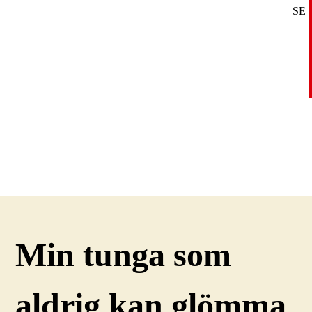
SE
DE
EN
Min tunga som
aldrig kan glömma