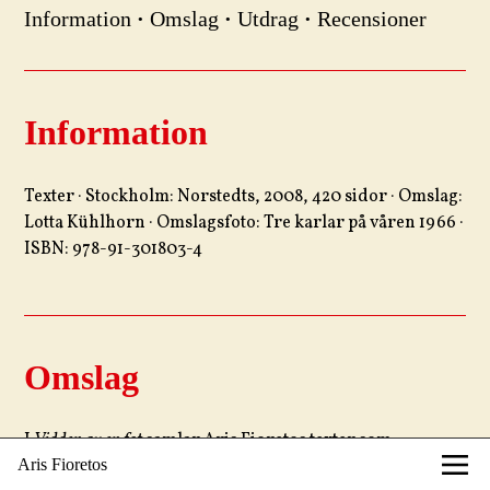
Information
·
Omslag
·
Utdrag
·
Recensioner
Information
Texter · Stockholm: Norstedts, 2008, 420 sidor · Omslag:
Lotta Kühlhorn · Omslagsfoto: Tre karlar på våren 1966 ·
ISBN: 978-91-301803-4
Omslag
I
Vidden av en fot
samlar Aris Fioretos texter som
Aris Fioretos
tillkommit under det senaste kvartsseklet. Boken