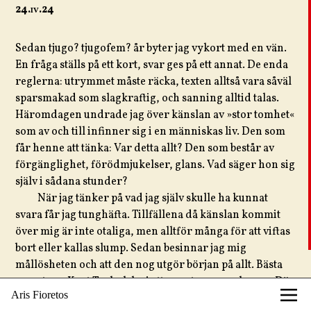
24.
iv
.24
Sedan tjugo? tjugofem? år byter jag vykort med en vän.
En fråga ställs på ett kort, svar ges på ett annat. De enda
reglerna: utrymmet måste räcka, texten alltså vara såväl
sparsmakad som slagkraftig, och sanning alltid talas.
Häromdagen undrade jag över känslan av »stor tomhet«
som av och till infinner sig i en människas liv. Den som
får henne att tänka: Var detta allt? Den som består av
förgänglighet, förödmjukelser, glans. Vad säger hon sig
själv i sådana stunder?
När jag tänker på vad jag själv skulle ha kunnat
svara får jag tunghäfta. Tillfällena då känslan kommit
över mig är inte otaliga, men alltför många för att viftas
bort eller kallas slump. Sedan besinnar jag mig
mållösheten och att den nog utgör början på allt. Bästa
svaret gav Kurt Tucholsky i ett annat sammanhang: »Där
Aris Fioretos
det finns ett hål, finns en kant.«