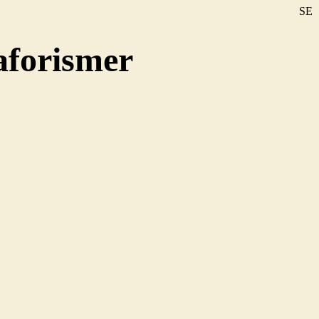
SE
DE
aforismer
EN