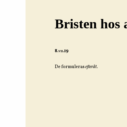
Bristen hos 
8.
vii
.19
De formuleras
efteråt
.