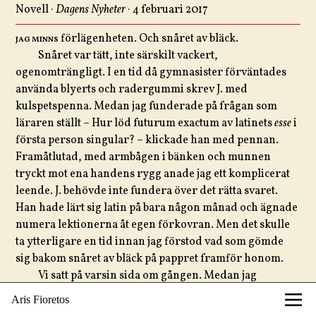
Novell ·
Dagens Nyheter
· 4 februari 2017
JAG MINNS
förlägenheten. Och snåret av bläck.
Snåret var tätt, inte särskilt vackert,
ogenomträngligt. I en tid då gymnasister förväntades
använda blyerts och radergummi skrev J. med
kulspetspenna. Medan jag funderade på frågan som
läraren ställt – Hur löd futurum exactum av latinets
esse
i
första person singular? – klickade han med pennan.
Framåtlutad, med armbågen i bänken och munnen
tryckt mot ena handens rygg anade jag ett komplicerat
leende. J. behövde inte fundera över det rätta svaret.
Han hade lärt sig latin på bara någon månad och ägnade
numera lektionerna åt egen förkovran. Men det skulle
ta ytterligare en tid innan jag förstod vad som gömde
sig bakom snåret av bläck på pappret framför honom.
Vi satt på varsin sida om gången. Medan jag
försökte komma på svaret sneglade jag på hans
Aris Fioretos
kollegieblock. Bläck gick inte att sudda ut. Men jag fann