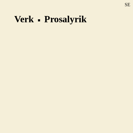
SE
DE
Verk
Prosalyrik
EN