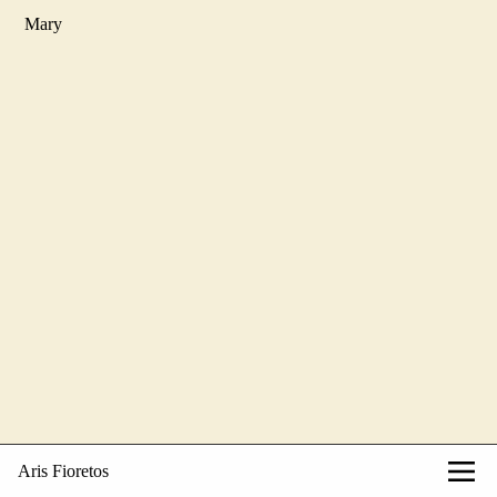
M
ary
Aris Fioretos