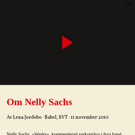
SE
DE
EN
Om Nelly Sachs
Av Lena Jordebo · Babel, SVT · 11 november 2010
Nelly Sachs, »Werke«, kommenterad verkutgåva i fyra band,