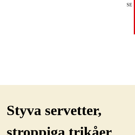
SE
DE
EN
Styva servetter,
stroppiga trikåer