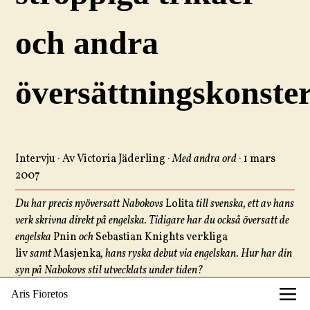
och andra
översättningskonste
Intervju · Av Victoria Jäderling ·
Med andra ord
· 1 mars
2007
Du har precis nyöversatt Nabokovs
Lolita
till svenska, ett av hans
verk skrivna direkt på engelska. Tidigare har du också översatt de
engelska
Pnin
och
Sebastian Knights verkliga
liv
samt
Masjenka
, hans ryska debut via engelskan. Hur har din
syn på Nabokovs stil utvecklats under tiden?
Aris Fioretos
Jag finkammade faktiskt
Lolita
så sent som igår kväll. Nu