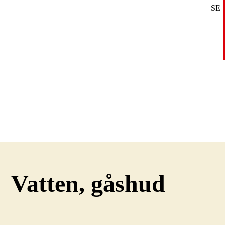
SE
DE
EN
Vatten, gåshud