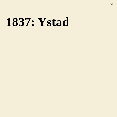
SE
DE
1837: Ystad
EN