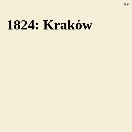
SE
DE
1824: Kraków
EN