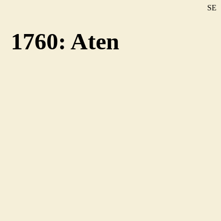
SE
DE
1760: Aten
EN