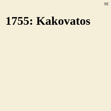
SE
DE
1755: Kakovatos
EN