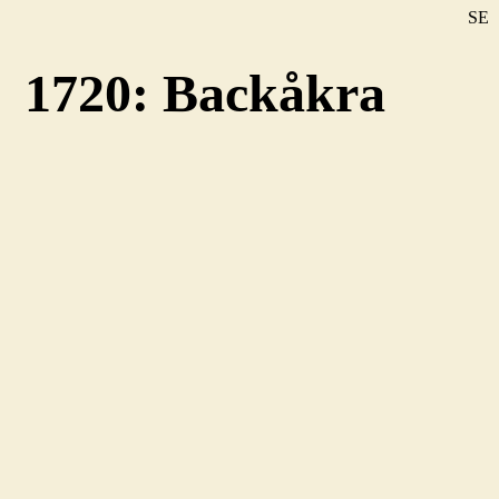
SE
DE
1720: Backåkra
EN