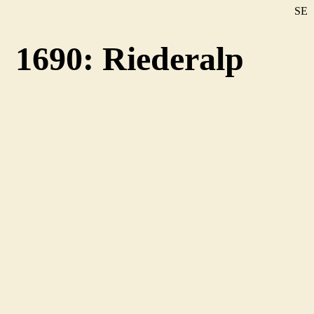
SE
DE
1690: Riederalp
EN