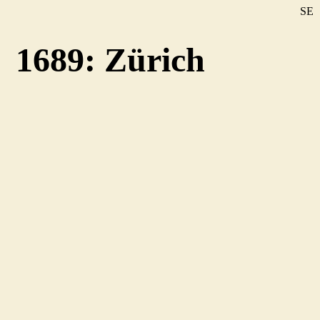
SE
DE
1689: Zürich
EN