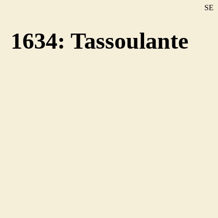
SE
DE
1634: Tassoulante
EN