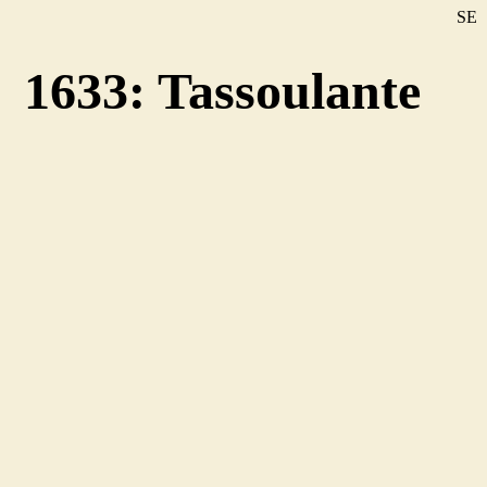
SE
DE
1633: Tassoulante
EN