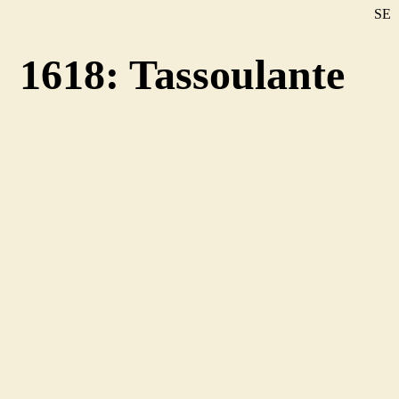
SE
DE
1618: Tassoulante
EN