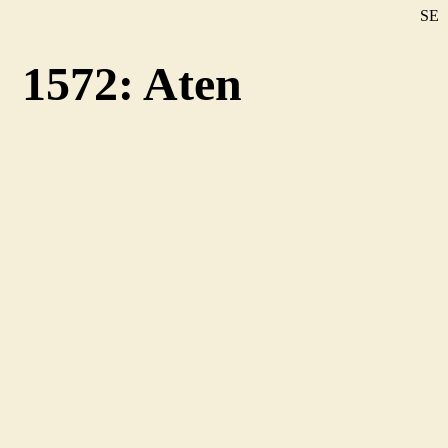
SE
DE
1572: Aten
EN