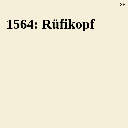
SE
DE
1564: Rüfikopf
EN