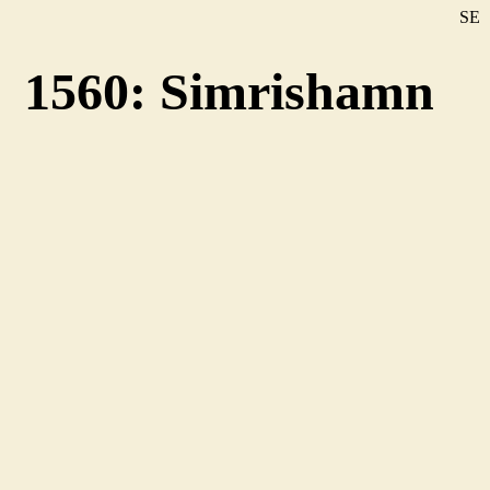
SE
DE
1560: Simrishamn
EN