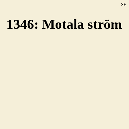
SE
DE
1346: Motala ström
EN