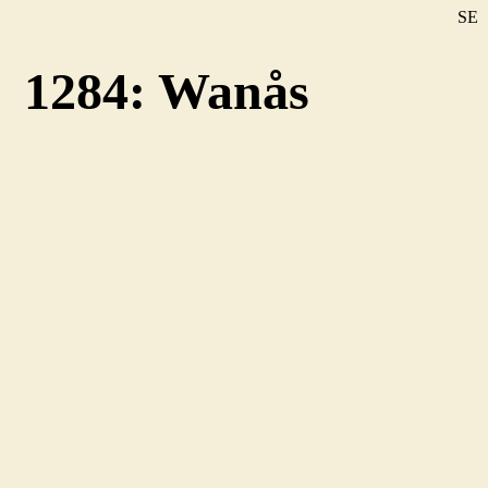
SE
DE
1284: Wanås
EN