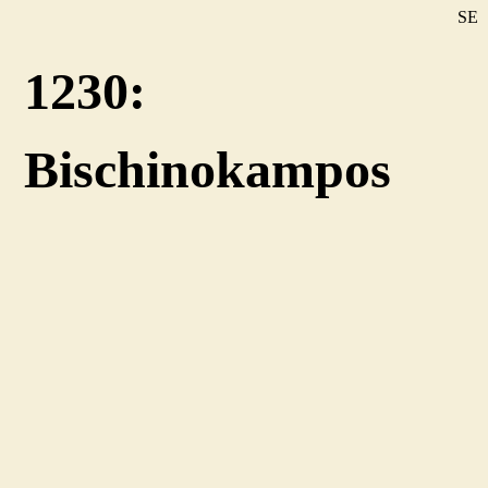
SE
DE
1230:
EN
Bischinokampos