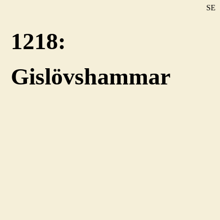
SE
DE
1218:
EN
Gislövshammar