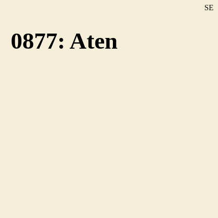
SE
DE
0877: Aten
EN