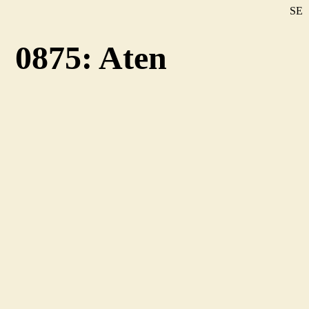
SE
DE
0875: Aten
EN