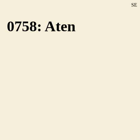
SE
DE
0758: Aten
EN