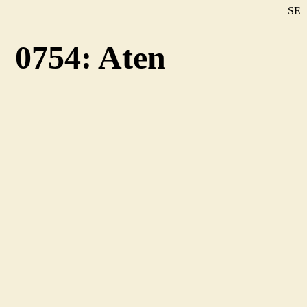
SE
DE
0754: Aten
EN