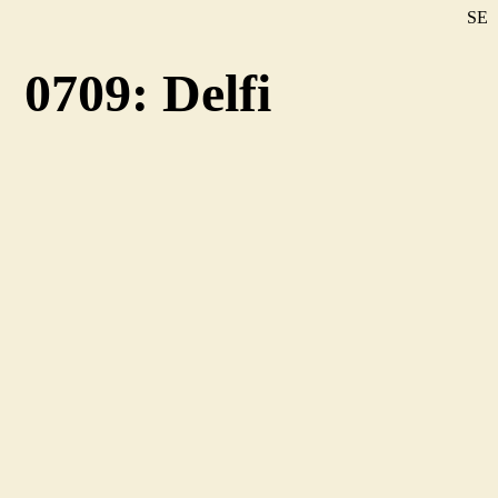
SE
DE
0709: Delfi
EN