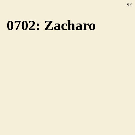
SE
DE
0702: Zacharo
EN