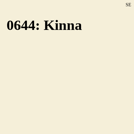
SE
DE
0644: Kinna
EN