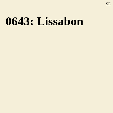
SE
DE
0643: Lissabon
EN