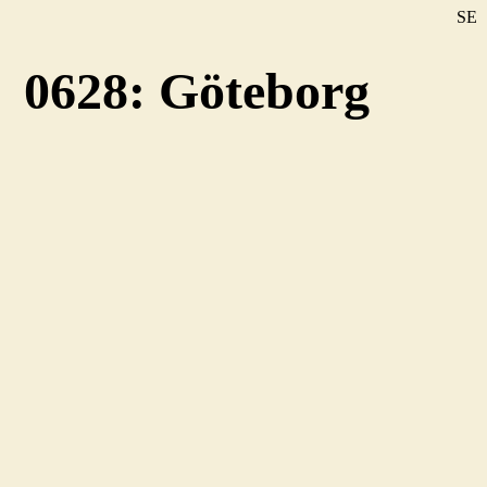
SE
DE
0628: Göteborg
EN