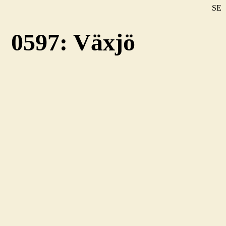
SE
DE
0597: Växjö
EN