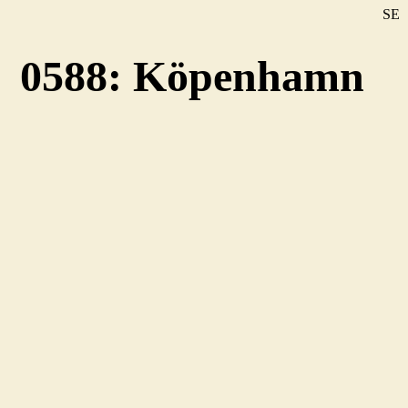
SE
DE
0588: Köpenhamn
EN