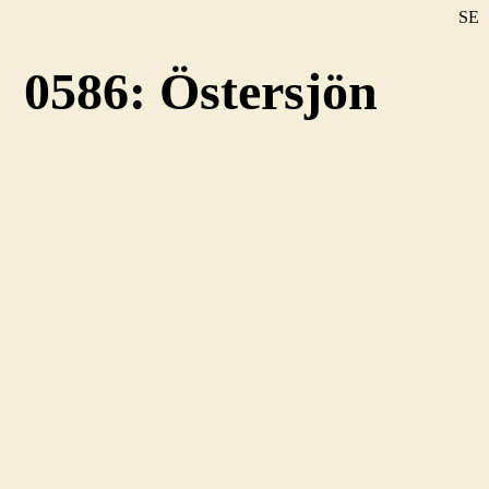
SE
DE
0586: Östersjön
EN