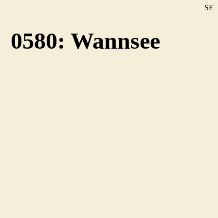
SE
DE
0580: Wannsee
EN