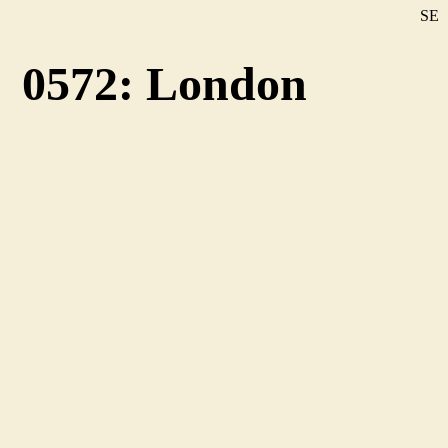
SE
DE
0572: London
EN