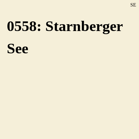
SE
DE
0558: Starnberger
EN
See